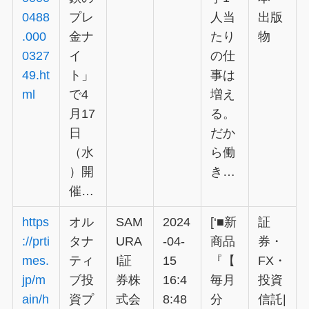
0488
プレ
人当
出版
.000
金ナ
たり
物
0327
イ
の仕
49.ht
ト」
事は
ml
で4
増え
月17
る。
日
だか
（水
ら働
）開
き…
催…
https
オル
SAM
2024
[‘■新
証
://prti
タナ
URA
-04-
商品
券・
mes.
ティ
I証
15
『【
FX・
jp/m
ブ投
券株
16:4
毎月
投資
ain/h
資プ
式会
8:48
分
信託|