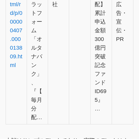
tml/r
ラッ
社
配】
広
d/p/0
トフ
累計
告・
0000
ォー
申込
宣
0407
ム
金額
伝・
.000
「オ
300
PR
0138
ルタ
億円
09.ht
ナバ
突破
ml
ン
記念
ク」
ファ
、
ンド
『【
ID69
毎月
5』
分
…
配…