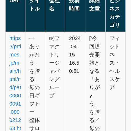
URL
タイ
会社
投稿
詳細
ビジ
トル
名
時間
文章
ネス
カテ
ゴリ
https
―
㈱フ
2024
[‘今
フィ
://prti
あり
ァク
-04-
回販
ット
mes.
がと
トリ
15
売開
ネ
jp/m
う。
ージ
16:5
始と
ス・
ain/h
を贈
ャパ
0:51
なる
ヘル
tml/r
る、
ング
「あ
スケ
d/p/0
母の
ルー
りが
ア
0000
日ギ
プ
と
0091
フト
う。
.000
ー
を贈
0212
整体
る／
63.ht
サロ
母の