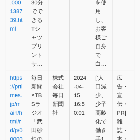
.000
30分
を使
1387
でで
用
39.ht
きる
し、
ml
Tシ
お客
ャツ
様ご
プリ
自身
ント
で
サ…
白…
https
毎日
株式
2024
[‘人
広
://prti
新聞
会社
-04-
口減
告・
mes.
×TB
毎日
15
少、
宣
jp/m
Sラ
新聞
16:5
少子
伝・
ain/h
ジオ
社
0:01
高齢
PR|
tml/r
「武
化で
雑
d/p/0
田砂
働き
誌・
0000
鉄の
手1
本・