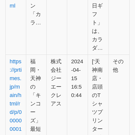
ml
ン
日ギ
「カ
フ
ラ…
ト」
は、
カラ
ダ…
https
福
株式
2024
[‘天
その
://prti
岡・
会社
-04-
神南
他
mes.
天神
ジー
15
店・
jp/m
の
エー
16:5
店頭
ain/h
「キ
クレ
0:44
のT
tml/r
ンコ
アス
シャ
d/p/0
ー
ツプ
0000
ズ」
リン
0001
最短
ター